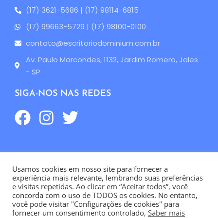
(17) 3621-5686 | (17) 98114-6815
(17) 99663-5729 | (17) 98100-0100
contato@escritoriodominium.com.br
Av. Paulo Marcondes, 1132, Jardim Romero, Jales
- SP
SIGA-NOS NAS REDES
Usamos cookies em nosso site para fornecer a
Ondatta - Sites para Contabilidade
experiência mais relevante, lembrando suas preferências
e visitas repetidas. Ao clicar em “Aceitar todos”, você
concorda com o uso de TODOS os cookies. No entanto,
Política de privacidade
|
Termos de uso
você pode visitar "Configurações de cookies" para
fornecer um consentimento controlado,
Saber mais